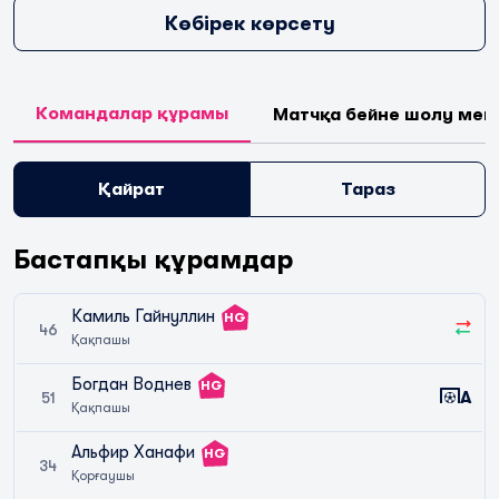
Көбірек көрсету
Командалар құрамы
Матчқа бейне шолу мен
Қайрат
Тараз
Бастапқы құрамдар
Камиль Гайнуллин
HG
46
Қақпашы
Богдан Воднев
HG
A
51
Қақпашы
Альфир Ханафи
HG
34
Қорғаушы