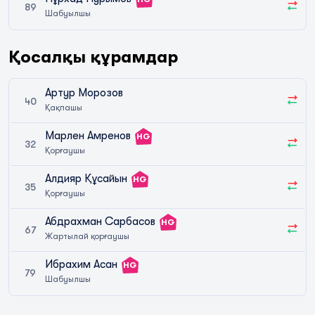
89
Шабуылшы
Қосалқы құрамдар
Артур Морозов
40
Қақпашы
Марлен Амренов
HG
32
Қорғаушы
Алдияр Құсайын
HG
35
Қорғаушы
Абдрахман Сарбасов
HG
67
Жартылай қорғаушы
Ибрахим Асан
HG
79
Шабуылшы