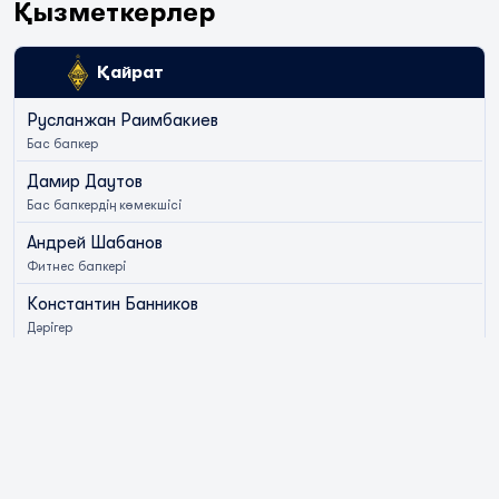
Қызметкерлер
Қайрат
Русланжан Раимбакиев
Бас бапкер
Дамир Даутов
Бас бапкердің көмекшісі
Андрей Шабанов
Фитнес бапкері
Константин Банников
Дәрігер
Жанна Нусюпбаева
Менталды дайындық бойынша бапкер
Кирилл Кекер
Координатор
Рустам Абузяров