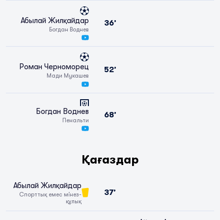
Абылай Жилқайдар
36’
Богдан Воднев
Роман Черноморец
52’
Мади Мукашев
Богдан Воднев
68’
Пенальти
Қағаздар
Абылай Жилқайдар
37’
Спорттық емес мінез-
құлық