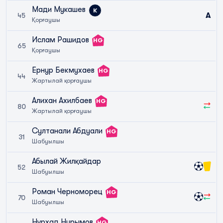
Мади Мукашев
К
A
45
Қорғаушы
Ислам Рашидов
HG
65
Қорғаушы
Ернур Бекмухаев
HG
44
Жартылай қорғаушы
Алихан Ахилбаев
HG
80
Жартылай қорғаушы
Султанали Абдуали
HG
31
Шабуылшы
Абылай Жилқайдар
52
Шабуылшы
Роман Черноморец
HG
70
Шабуылшы
Нұрхад Нурымов
HG