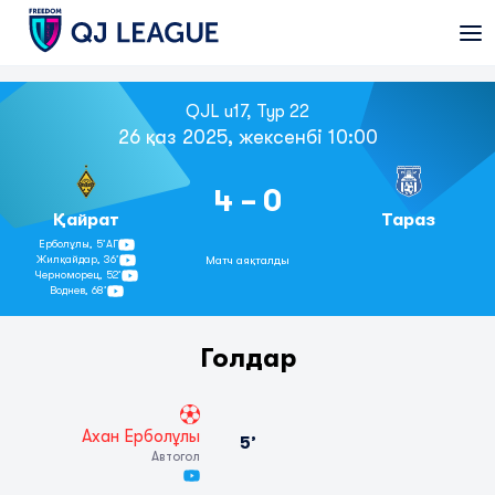
QJL u17, Тур 22
26 қаз 2025, жексенбі 10:00
4 - 0
Қайрат
Тараз
Ерболұлы,
5’
АГ
Жилқайдар,
36’
Матч аяқталды
Черноморец,
52’
Воднев,
68’
Голдар
Ахан Ерболұлы
5’
Автогол