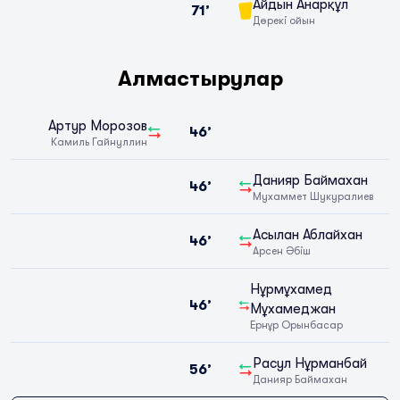
Айдын Анарқұл
71’
Дөрекі ойын
Алмастырулар
Артур Морозов
46’
Камиль Гайнуллин
Данияр Баймахан
46’
Мухаммет Шукуралиев
Асылан Аблайхан
46’
Арсен Әбіш
Нұрмұхамед
46’
Мұхамеджан
Ернұр Орынбасар
Расул Нұрманбай
56’
Данияр Баймахан