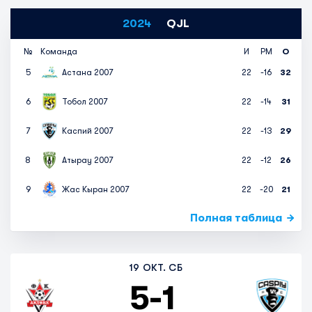
2024
QJL
№
Команда
И
РМ
О
5
Астана 2007
22
-16
32
6
Тобол 2007
22
-14
31
7
Каспий 2007
22
-13
29
8
Атырау 2007
22
-12
26
9
Жас Кыран 2007
22
-20
21
Полная таблица
19 ОКТ. СБ
5
-
1