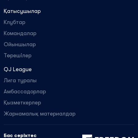
Қатысушылар
Клубтар
Командалар
Ойыншылар
Төрешілер
QJ League
Лига туралы
Амбассадорлар
Қызметкерлер
Жарнамалық материалдар
Бас серіктес