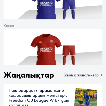
Қонақ
«Жеңісті» қуу жалғасуда: Freedom
QJ League B 12-турының басты
оқиғалары
7 тамыз 2026
Жаңалықтар
Барлық жаңалықтар →
Павлодардағы драма және
көшбасшылардың жеңістері:
Freedom QJ League W 8-туры
қалай өтті