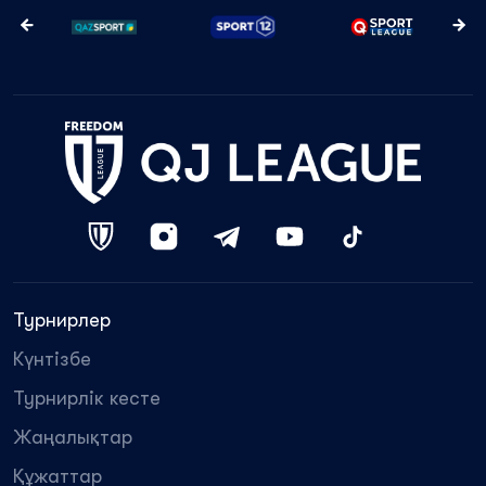
Турнирлер
Күнтізбе
Турнирлік кесте
Жаңалықтар
Құжаттар