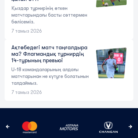
Қыздар турнирінің өткен
матчтарындағы басты сәттермен
бөлісеміз.
7 тамыз 2026
Ақтөбедегі матч таңғалдыра
ма? Флагмандық турнирдің
14-турының превьюі
U-18 командаларының алдағы
матчтарынан не күтуге болатынын
талдаймыз.
7 тамыз 2026