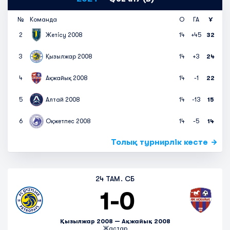
№
Команда
О
ГА
Ұ
2
Жетісу 2008
14
+45
32
3
Қызылжар 2008
14
+3
24
4
Ақжайық 2008
14
-1
22
5
Алтай 2008
14
-13
15
6
Оқжетпес 2008
14
-5
14
Толық турнирлік кесте
24 ТАМ. СБ
1
-
0
Қызылжар 2008 — Ақжайық 2008
Жастар