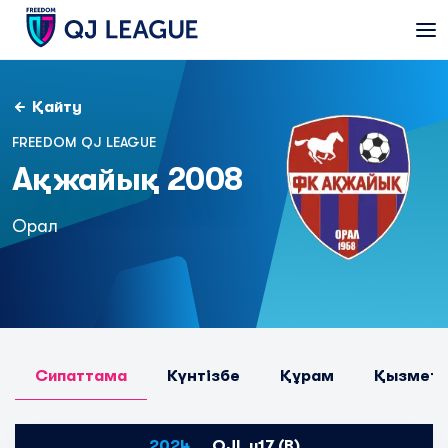
Қайту
FREEDOM QJ LEAGUE
Ақжайық 2008
Орал
Сипаттама
Күнтізбе
Құрам
Қызметк
2024
QJL u17 (B)