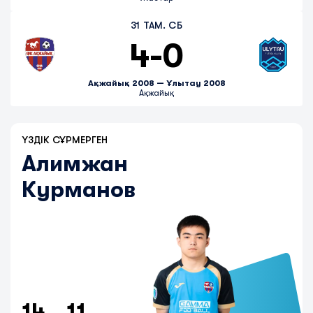
31 ТАМ. СБ
4
-
0
Ақжайық 2008 — Ұлытау 2008
Ақжайық
ҮЗДІК СҰРМЕРГЕН
Алимжан
Курманов
14
11