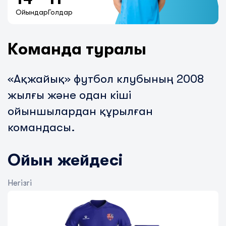
Ойындар
Голдар
Команда туралы
«Ақжайық» футбол клубының 2008
жылғы және одан кіші
ойыншылардан құрылған
командасы.
Ойын жейдесі
Негізгі