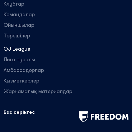
Клубтар
Командалар
Ойыншылар
Төрешілер
QJ League
Лига туралы
Амбассадорлар
Қызметкерлер
Жарнамалық материалдар
Бас серіктес