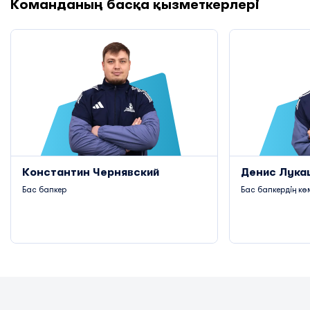
Команданың басқа қызметкерлері
Константин Чернявский
Денис Лука
Бас бапкер
Бас бапкердің кө