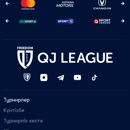
Турнирлер
Күнтізбе
Турнирлік кесте