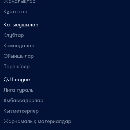
Жаңалықтар
Құжаттар
Қатысушылар
Клубтар
Командалар
Ойыншылар
Төрешілер
QJ League
Лига туралы
Амбассадорлар
Қызметкерлер
Жарнамалық материалдар