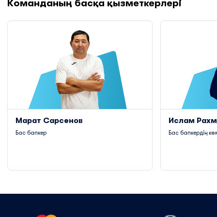
Команданың басқа қызметкерлері
Марат Сарсенов
Ислам Рахм
Бас бапкер
Бас бапкердің кө