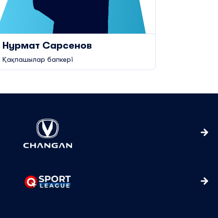
Нурмат Сарсенов
Айдос
Қақпашылар бапкері
Дәрігер