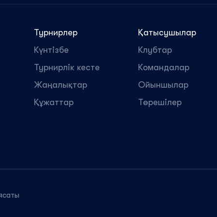
Турнирлер
Қатысушылар
Күнтізбе
Клубтар
Турнирлік кесте
Командалар
Жаңалықтар
Ойыншылар
Құжаттар
Төрешілер
ясаты