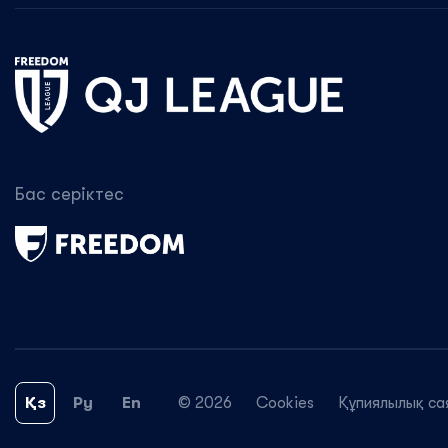
Бас серіктес
Қз
Ру
En
© 2026
Cookies
Құпиялылық са