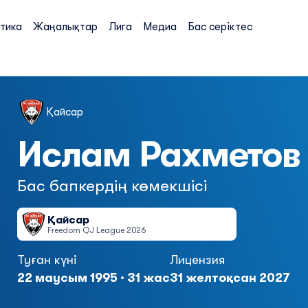
тика
Жаңалықтар
Лига
Медиа
Бас серіктес
Қайсар
Ислам Рахметов
Бас бапкердің көмекшісі
Қайсар
Freedom QJ League 2026
Туған күні
Лицензия
22 маусым 1995 · 31 жас
31 желтоқсан 2027