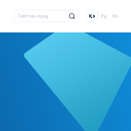
Қз
Ру
En