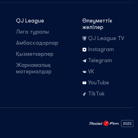
QJ League
Әлеуметтік
желілер
Лига туралы
QJ League TV
Амбассадорлар
Instagram
Қызметкерлер
Telegram
Жарнамалық
материалдар
VK
YouTube
TikTok