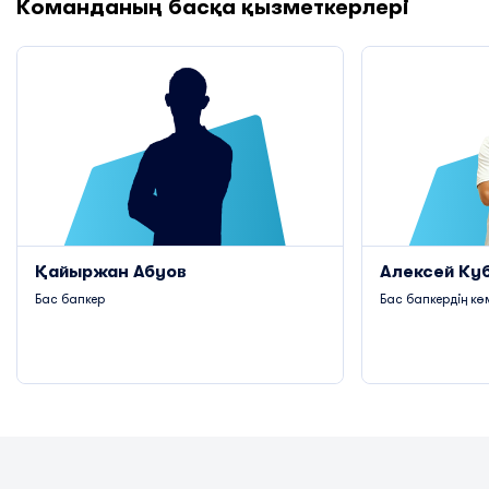
Команданың басқа қызметкерлері
Қайыржан Абуов
Алексей Ку
Бас бапкер
Бас бапкердің кө