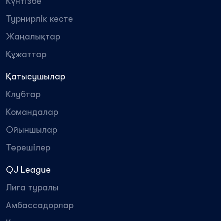
Күнтізбе
Турнирлік кесте
Жаңалықтар
Құжаттар
Қатысушылар
Клубтар
Командалар
Ойыншылар
Төрешілер
QJ League
Лига туралы
Амбассадорлар