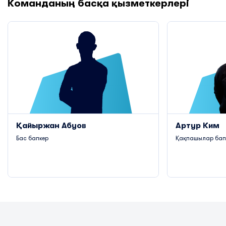
Команданың басқа қызметкерлері
Қайыржан Абуов
Артур Ким
Бас бапкер
Қақпашылар бап