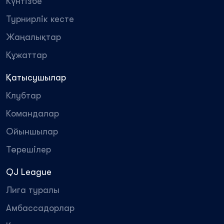
Күнтізбе
Турнирлік кесте
Жаңалықтар
Құжаттар
Қатысушылар
Клубтар
Командалар
Ойыншылар
Төрешілер
QJ League
Лига туралы
Амбассадорлар