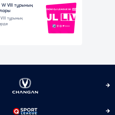
W VIII турының
ялары
VIII турының
ирде