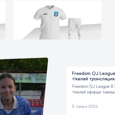
Freedom QJ League 
тікелей трансляци
Freedom QJ League B 
тікелей эфирде тамаш
5 тамыз 2026