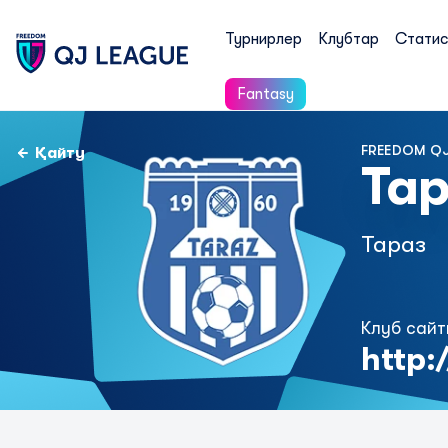
Турнирлер
Клубтар
Статис
Fantasy
FREEDOM QJ
Қайту
Тар
Тараз
Клуб сай
http: