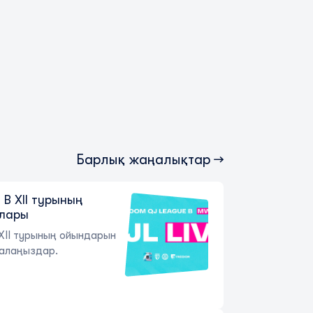
Барлық жаңалықтар →
B XII турының
ялары
XII турының ойындарын
алаңыздар.