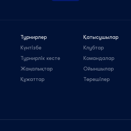
Турнирлер
Қатысушылар
Күнтізбе
Клубтар
Турнирлік кесте
Командалар
Жаңалықтар
Ойыншылар
Құжаттар
Төрешілер