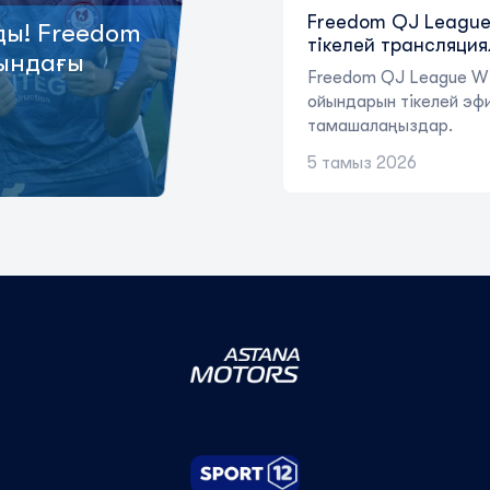
Freedom QJ League 
ды! Freedom
тікелей трансляци
ындағы
Freedom QJ League W 
ойындарын тікелей эф
тамашалаңыздар.
5 тамыз 2026