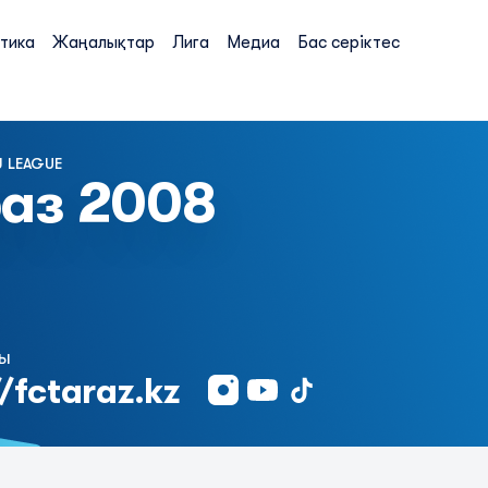
тика
Жаңалықтар
Лига
Медиа
Бас серіктес
 LEAGUE
аз 2008
ты
//fctaraz.kz