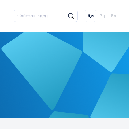
Қз
Ру
En