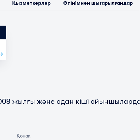
Қызметкерлер
Өтінімнен шығарылғандар
Ұ
2008
жылғы және одан кіші ойыншылард
Қонақ