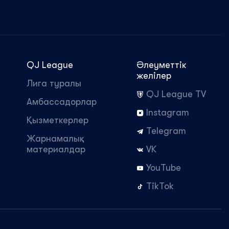
QJ League
Әлеуметтік
желілер
Лига туралы
QJ League TV
Амбассадорлар
Instagram
Қызметкерлер
Telegram
Жарнамалық
материалдар
VK
YouTube
TikTok