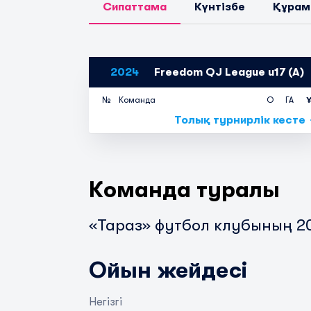
Сипаттама
Күнтізбе
Құрам
2024
Freedom QJ League u17 (A)
№
Команда
О
ГА
Толық турнирлік кесте
Команда туралы
«Тараз» футбол клубының 
Ойын жейдесі
Негізгі