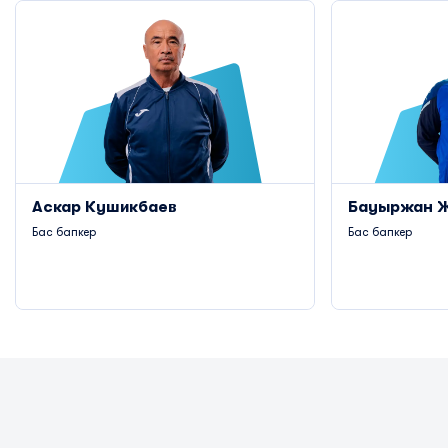
Аскар Кушикбаев
Бауыржан 
Бас бапкер
Бас бапкер