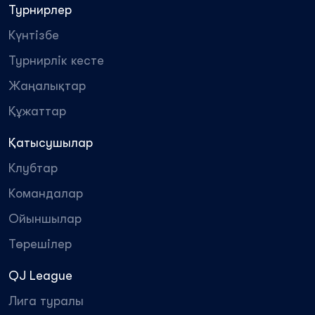
Турнирлер
Күнтізбе
Турнирлік кесте
Жаңалықтар
Құжаттар
Қатысушылар
Клубтар
Командалар
Ойыншылар
Төрешілер
QJ League
Лига туралы