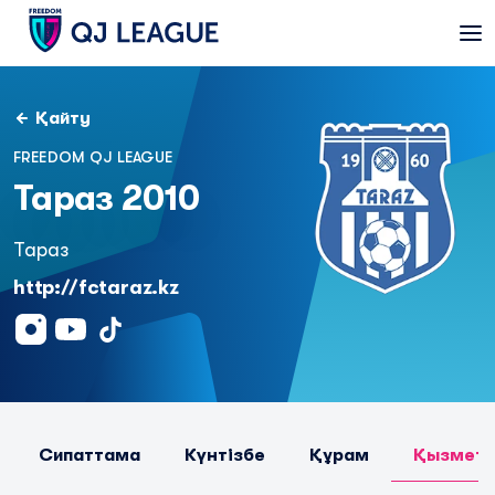
Қайту
FREEDOM QJ LEAGUE
Тараз 2010
Тараз
http://fctaraz.kz
Сипаттама
Күнтізбе
Құрам
Қызметк