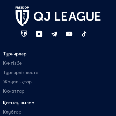
Турнирлер
Күнтізбе
Турнирлік кесте
Жаңалықтар
Құжаттар
Қатысушылар
Клубтар