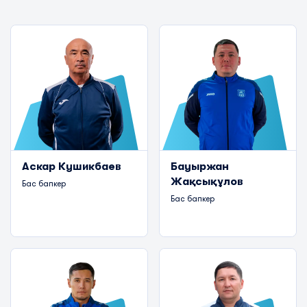
Аскар Кушикбаев
Бауыржан
Жақсықұлов
Бас бапкер
Бас бапкер