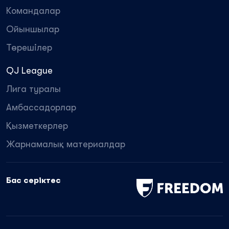
Командалар
Ойыншылар
Төрешілер
QJ League
Лига туралы
Амбассадорлар
Қызметкерлер
Жарнамалық материалдар
Бас серіктес