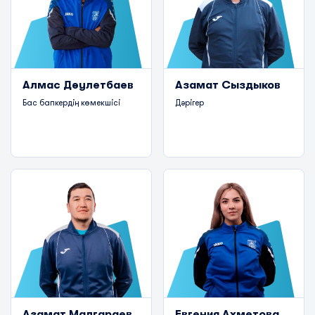
Алмас Дәулетбаев
Азамат Сыздыков
Бас бапкердің көмекшісі
Дәрігер
Азамат Малгараев
Евгения Ахметова