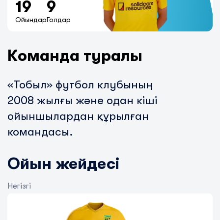
19
9
Ойындар
Голдар
Команда туралы
«Тобыл» футбол клубының
2008
жылғы және одан кіші
ойыншылардан құрылған
командасы.
Ойын жейдесі
Негізгі