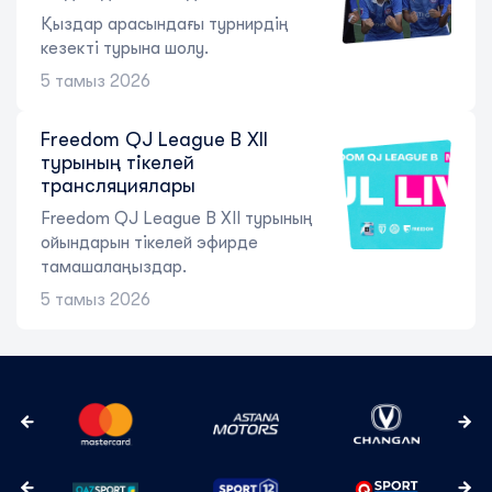
Қыздар арасындағы турнирдің
кезекті турына шолу.
5 тамыз 2026
Freedom QJ League B XII
турының тікелей
трансляциялары
Freedom QJ League B XII турының
ойындарын тікелей эфирде
тамашалаңыздар.
5 тамыз 2026