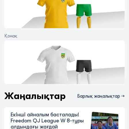
Қонақ
Fantasy QJ League: ЖИ 14-турға
оңтайлы құрамды ұсынды
6 тамыз 2026
Жаңалықтар
Барлық жаңалықтар →
Екінші айналым басталады!
Freedom QJ League W 8-туры
алдындағы жағдай