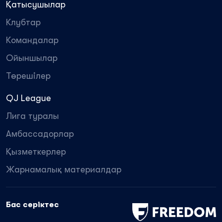
Қатысушылар
Клубтар
Командалар
Ойыншылар
Төрешілер
QJ League
Лига туралы
Амбассадорлар
Қызметкерлер
Жарнамалық материалдар
Бас серіктес