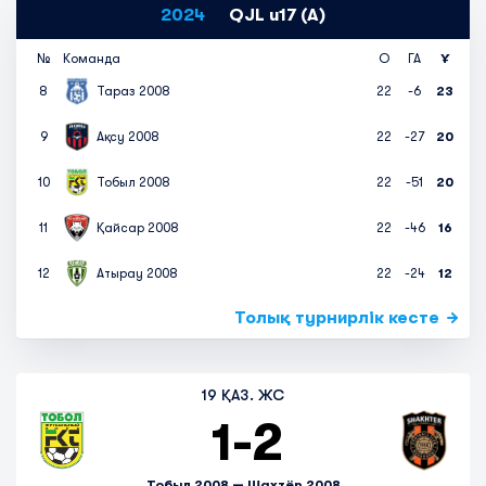
2024
QJL u17 (A)
№
Команда
О
ГА
Ұ
8
Тараз 2008
22
-6
23
9
Ақсу 2008
22
-27
20
10
Тобыл 2008
22
-51
20
11
Қайсар 2008
22
-46
16
12
Атырау 2008
22
-24
12
Толық турнирлік кесте
19 ҚАЗ. ЖС
1
-
2
Тобыл 2008 — Шахтёр 2008