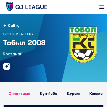
Қайту
FREEDOM QJ LEAGUE
Тобыл 2008
Қостанай
Сипаттама
Күнтізбе
Құрам
Қызметк