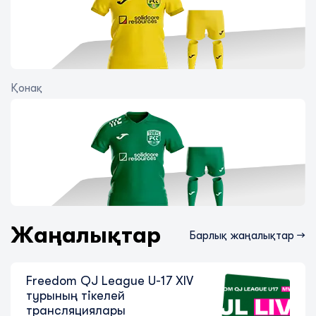
Қонақ
Freedom QJ League U-16 XIV
турының тікелей трансляциялары
7 тамыз 2026
Жаңалықтар
Барлық жаңалықтар →
Freedom QJ League U-17 XIV
турының тікелей
трансляциялары