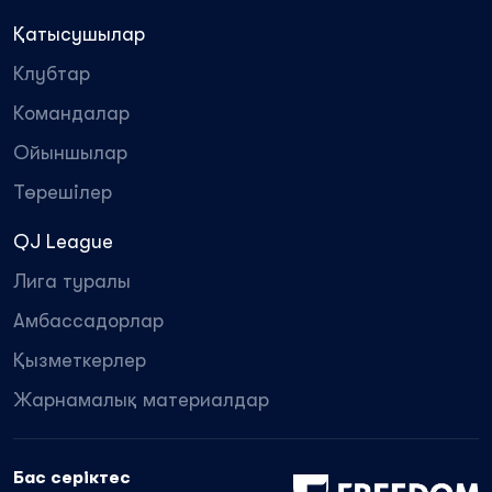
Қатысушылар
Клубтар
Командалар
Ойыншылар
Төрешілер
QJ League
Лига туралы
Амбассадорлар
Қызметкерлер
Жарнамалық материалдар
Бас серіктес