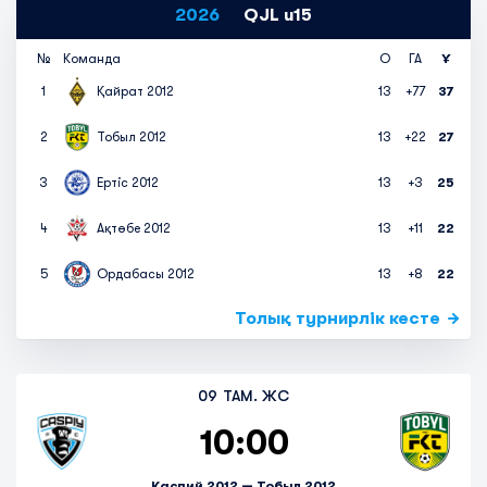
2026
QJL u15
№
Команда
О
ГА
Ұ
1
Қайрат 2012
13
+77
37
2
Тобыл 2012
13
+22
27
3
Ертіс 2012
13
+3
25
4
Ақтөбе 2012
13
+11
22
5
Ордабасы 2012
13
+8
22
Толық турнирлік кесте
09 ТАМ. ЖС
10:00
Каспий 2012 — Тобыл 2012