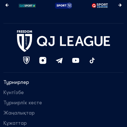
Турнирлер
Күнтізбе
Турнирлік кесте
Жаңалықтар
Құжаттар