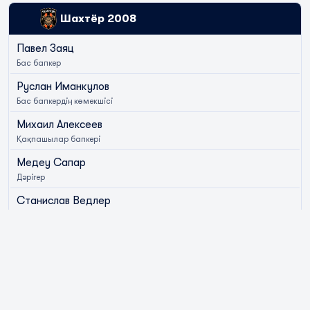
Шахтёр 2008
Павел Заяц
Бас бапкер
Руслан Иманкулов
Бас бапкердің көмекшісі
Михаил Алексеев
Қақпашылар бапкері
Медеу Сапар
Дәрігер
Станислав Ведлер
Менеджер
Мейрам Жумабеков
Медиа-офицер
Саят Аугалиев
Маркетолог