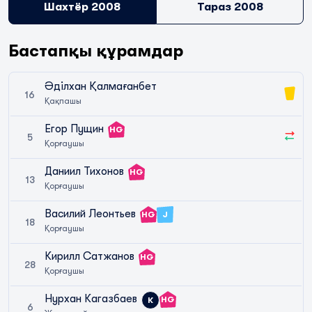
Шахтёр 2008
Тараз 2008
Бастапқы құрамдар
Әділхан Қалмағанбет
16
Қақпашы
Егор Пущин
HG
5
Қорғаушы
Даниил Тихонов
HG
13
Қорғаушы
Василий Леонтьев
HG
J
18
Қорғаушы
Кирилл Сатжанов
HG
28
Қорғаушы
Нурхан Кагазбаев
HG
К
6