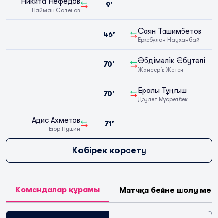
Никита Нефёдов
9’
Найман Сатенов
Саян Ташимбетов
46’
Еркебұлан Науханбай
Әбдімәлік Әбутәлі
70’
Жансерік Жетен
Ералы Тұңғыш
70’
Дәулет Мүсретбек
Адис Ахметов
71’
Егор Пущин
Көбірек көрсету
Командалар құрамы
Матчқа бейне шолу мен