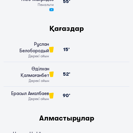
55’
Пенальти
Қағаздар
Руслан
15’
Белобородый
Дөрекі ойын
Әділхан
52’
Қалмағанбет
Дөрекі ойын
Ерасыл Амалбаев
90’
Дөрекі ойын
Алмастырулар