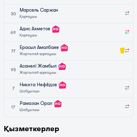
Марсель Саржан
30
Қорғаушы
Адис Ахметов
HG
69
Қорғаушы
Ерасыл Амалбаев
HG
77
Жартылай қорғаушы
Асанәлі Жамбыл
HG
95
Жартылай қорғаушы
Никита Нефёдов
HG
7
Шабуылшы
Рамазан Орал
HG
17
Шабуылшы
Қызметкерлер