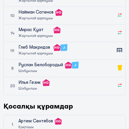
Жартылай қорғаушы
Найман Сатенов
HG
10
Жартылай қорғаушы
Мирас Қуат
HG
14
Жартылай қорғаушы
Глеб Макридов
HG
J
19
Жартылай қорғаушы
Руслан Белобородый
HG
J
8
Шабуылшы
Илья Гезик
HG
20
Шабуылшы
Қосалқы құрамдар
Артем Сентябов
HG
1
Қақпашы