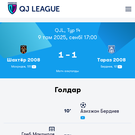
QJL, Тур 14
9 там 2025, сенбі 17:00
1 - 1
Шахтёр 2008
Тараз 2008
Макридов,
55’
Бердиев,
10’
Матч аяқталды
Голдар
10’
Азизжон Бердиев
Глеб Макридов