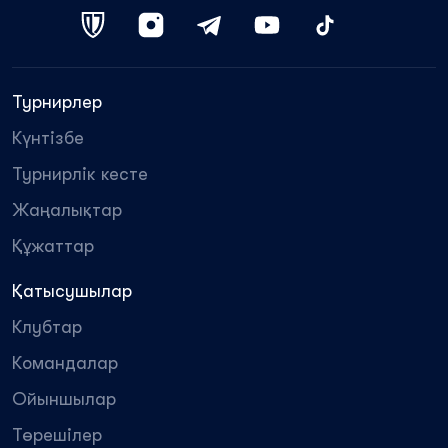
Турнирлер
Күнтізбе
Турнирлік кесте
Жаңалықтар
Құжаттар
Қатысушылар
Клубтар
Командалар
Ойыншылар
Төрешілер