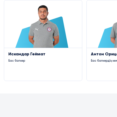
Искандар Геймат
Антон Ориц
Бас бапкер
Бас бапкердің кө