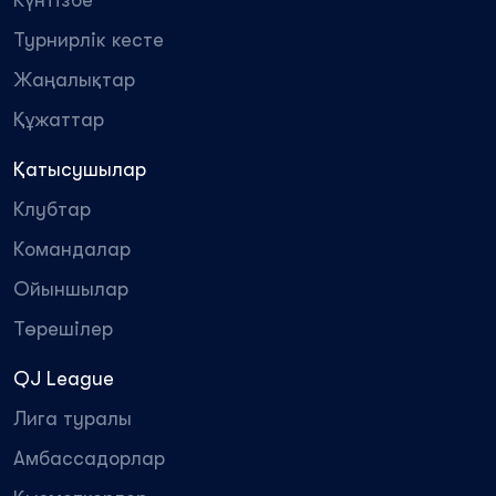
Күнтізбе
Турнирлік кесте
Жаңалықтар
Құжаттар
Қатысушылар
Клубтар
Командалар
Ойыншылар
Төрешілер
QJ League
Лига туралы
Амбассадорлар