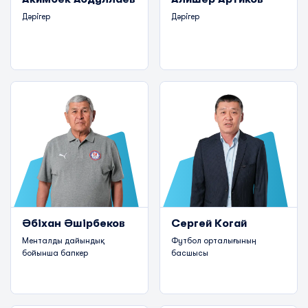
Дәрігер
Дәрігер
Әбіхан Әшірбеков
Сергей Когай
Менталды дайындық
Футбол орталығының
бойынша бапкер
басшысы