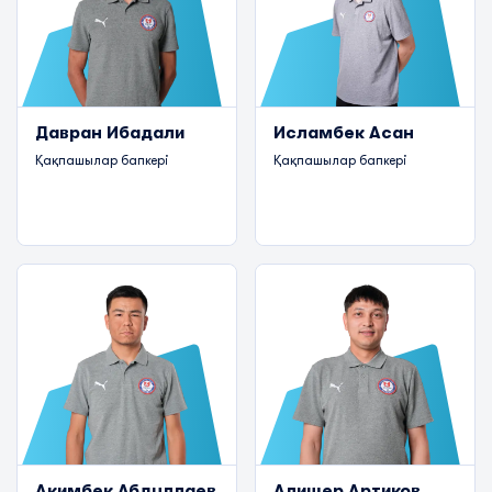
Давран Ибадали
Исламбек Асан
Қақпашылар бапкері
Қақпашылар бапкері
Акимбек Абдуллаев
Алишер Артиков