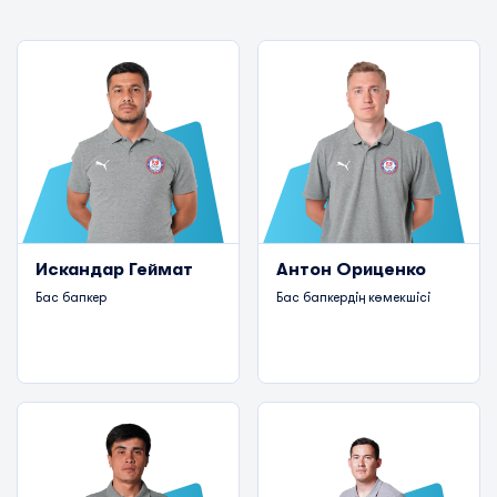
Искандар Геймат
Антон Ориценко
Бас бапкер
Бас бапкердің көмекшісі