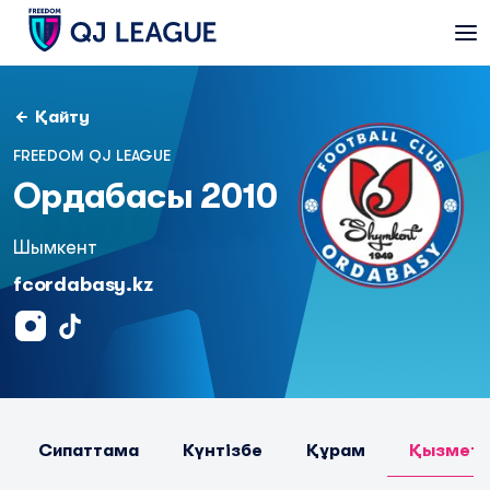
Қайту
FREEDOM QJ LEAGUE
Ордабасы 2010
Шымкент
fcordabasy.kz
Сипаттама
Күнтізбе
Құрам
Қызметк