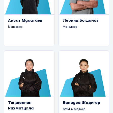
Ансат Мусатаев
Леонид Богданов
Менеджер
Менеджер
Таңшолпан
Балауса Жәдигер
Рахматулла
SMM-менеджер