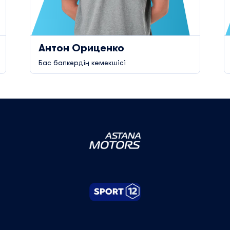
Антон Ориценко
Бас бапкердің көмекшісі