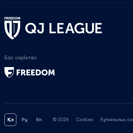
Бас серіктес
Қз
Ру
En
© 2026
Cookies
Құпиялылық са