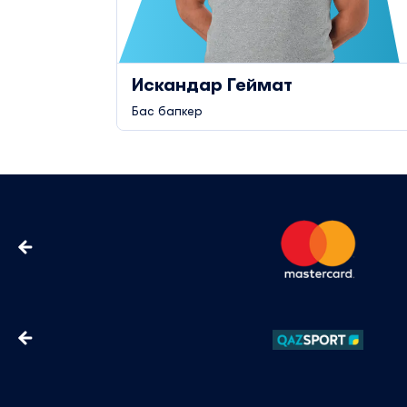
Искандар Геймат
Бас бапкер