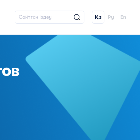
Қз
Ру
En
ов