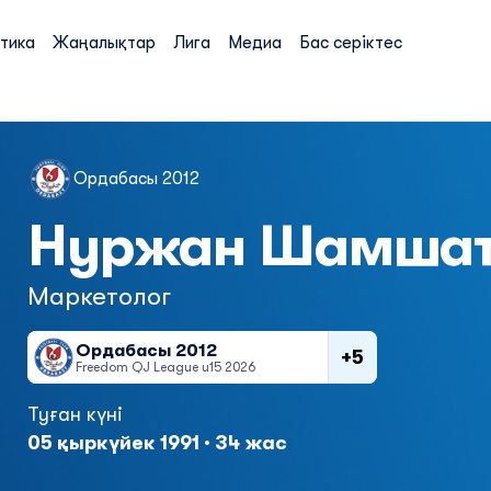
тика
Жаңалықтар
Лига
Медиа
Бас серіктес
Ордабасы 2012
Нуржан Шамшат
Маркетолог
Ордабасы 2012
+5
Freedom QJ League u15 2026
Туған күні
05 қыркүйек 1991 · 34 жас