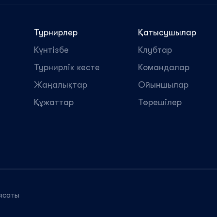
Турнирлер
Қатысушылар
Күнтізбе
Клубтар
Турнирлік кесте
Командалар
Жаңалықтар
Ойыншылар
Құжаттар
Төрешілер
ясаты