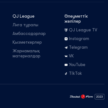
QJ League
Әлеуметтік
желілер
Лига туралы
QJ League TV
Амбассадорлар
Instagram
Қызметкерлер
Telegram
Жарнамалық
материалдар
VK
YouTube
TikTok