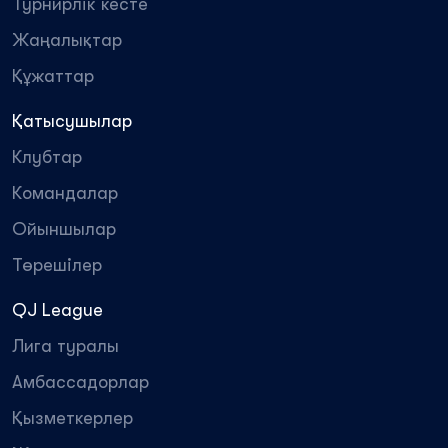
Турнирлік кесте
Жаңалықтар
Құжаттар
Қатысушылар
Клубтар
Командалар
Ойыншылар
Төрешілер
QJ League
Лига туралы
Амбассадорлар
Қызметкерлер