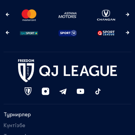
Турнирлер
Күнтізбе