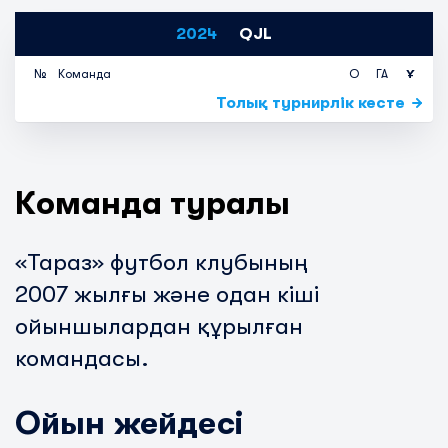
2024
QJL
№
Команда
О
ГА
Ұ
Толық турнирлік кесте
Команда туралы
«Тараз» футбол клубының
2007
жылғы және одан кіші
ойыншылардан құрылған
командасы.
Ойын жейдесі