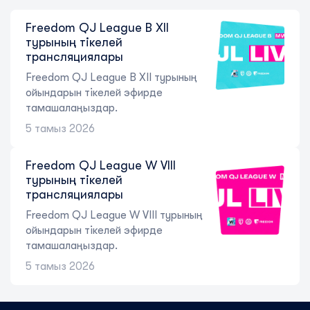
Freedom QJ League B XII
турының тікелей
трансляциялары
Freedom QJ League B XII турының
ойындарын тікелей эфирде
тамашалаңыздар.
5 тамыз 2026
Freedom QJ League W VIII
турының тікелей
трансляциялары
Freedom QJ League W VIII турының
ойындарын тікелей эфирде
тамашалаңыздар.
5 тамыз 2026