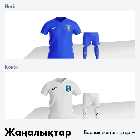
Негізгі
Қонақ
Екінші айналым басталады!
Freedom QJ League W 8-туры
алдындағы жағдай
5 тамыз 2026
Жаңалықтар
Барлық жаңалықтар →