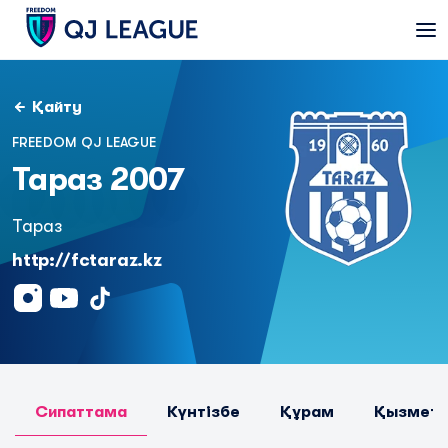
Қайту
FREEDOM QJ LEAGUE
Тараз 2007
Тараз
http://fctaraz.kz
Сипаттама
Күнтізбе
Құрам
Қызметк