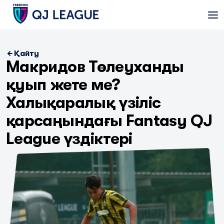
Қайту
Макридов Төлеуханды
қуып жете ме?
Халықаралық үзіліс
қарсаңындағы Fantasy QJ
League үздіктері