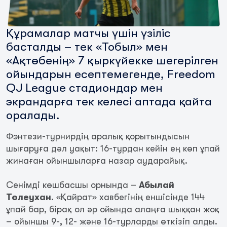
Құрамалар матчы үшін үзіліс
басталды – тек «Тобыл» мен
«Ақтөбенің» 7 қыркүйекке шегерілген
ойындарын есептемегенде, Freedom
QJ League стадиондар мен
экрандарға тек келесі аптада қайта
оралады.
Фэнтези-турнирдің аралық қорытындысын
шығаруға дәл уақыт: 16-турдан кейін ең көп ұпай
жинаған ойыншыларға назар аударайық.
Сенімді көшбасшы орнында –
Абылай
Төлеухан
. «Қайрат» хавбегінің еншісінде 144
ұпай бар, бірақ ол әр ойында алаңға шыққан жоқ
– ойыншы 9-, 12- және 16-турларды өткізіп алды.