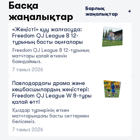
сүрінуі: Freedom QJ League 14-
Басқа
туры қалай өтті
Барлық
жаңалықтар
жаңалықтар
9 тамыз 2026
«Жеңісті» қуу жалғасуда:
Freedom QJ League B 12-
турының басты оқиғалары
Freedom QJ League B 12-турының
матчтары қалай өткенін
баяндаймыз.
7 тамыз 2026
Павлодардағы драма және
көшбасшылардың жеңістері:
Freedom QJ League W 8-туры
қалай өтті
Қыздар турнирінің өткен
матчтарындағы басты сәттермен
бөлісеміз.
7 тамыз 2026