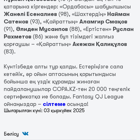
қатарына кіргендер: «Ордабасы» шабуылшысы
Жанәлі Есеналиев
(98), «Шахтердің»
Найман
Сатенов
(93), «Қайраттың»
Аламгир Смақов
(91),
Әлиден Мусаипов
(88), «Ертістен»
Руслан
Рахметов
(86) және бұл тізімдегі жалғыз
қорғаушы – «Қайраттың»
Акежан Қалиқұлов
(83).
Күнтізбеде алты тур қалды. Естеріңізге сала
кетейік, әр ойын аптасының қорытындысы
бойынша ең үздік құрамды жинаған
пайдаланушылар COPA.KZ-тен 20 000 теңгелік
сертификатқа ие болады. Fantasy QJ League
ойнаңыздар –
сілтеме
осында!
Шығарылған күні: 03 қыркүйек 2025
Бөлісу
«Шахтер» мен «Ордабасының»