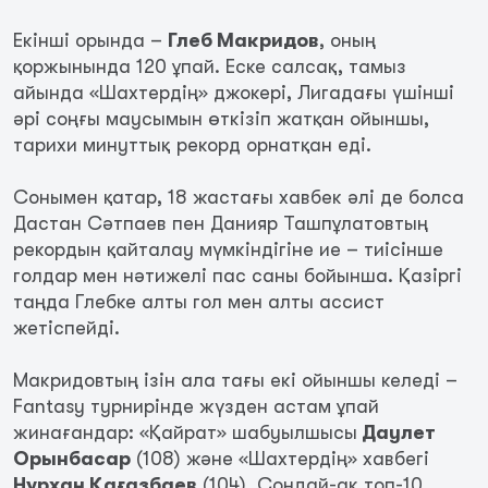
Екінші орында –
Глеб Макридов
, оның
қоржынында 120 ұпай. Еске салсақ, тамыз
айында «Шахтердің» джокері, Лигадағы үшінші
әрі соңғы маусымын өткізіп жатқан ойыншы,
тарихи минуттық рекорд орнатқан еді.
Сонымен қатар, 18 жастағы хавбек әлі де болса
Дастан Сәтпаев пен Данияр Ташпұлатовтың
рекордын қайталау мүмкіндігіне ие – тиісінше
голдар мен нәтижелі пас саны бойынша. Қазіргі
таңда Глебке алты гол мен алты ассист
жетіспейді.
Макридовтың ізін ала тағы екі ойыншы келеді –
Fantasy турнирінде жүзден астам ұпай
жинағандар: «Қайрат» шабуылшысы
Даулет
Орынбасар
(108) және «Шахтердің» хавбегі
Нұрхан Қағазбаев
(104). Сондай-ақ топ-10