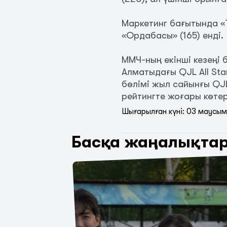
Маркетинг бағытында «Т
«Ордабасы» (165) енді.
ММЧ-ның екінші кезеңі 
Алматыдағы QJL All St
бөлімі жыл сайынғы QJ
рейтингте жоғары көтері
Шығарылған күні: 03 маусы
Басқа жаңалықта