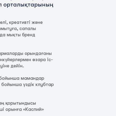
ол орталықтарының
лі, креативті және
амытуға, сапалы
 да мықты бренд
сырмаларды орындағаны
нкүйерлермен өзара іс-
іне дейін.
ы бойынша мамандар
т бойынша үздік клубтар
езең қорытындысы
ші орынға «Каспий»