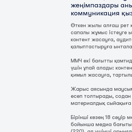
жеңімпаздары аны
коммуникация қыз
Өткен жылы алғаш рет 
сапалы жұмыс істеуге 
контент жасауға, аудит
қалыптастыруға ынтал
ММЧ екі бағытты қамти
үшін ұпай алады: конте
қимыл жасауға, тартылы
Жарыс аясында маусым 
есеп толтырады, содан 
материалдық сыйақыға 
Бірінші кезең 18 сәуір
бойынша медиа бағытын
(220), ал үшінші орынға