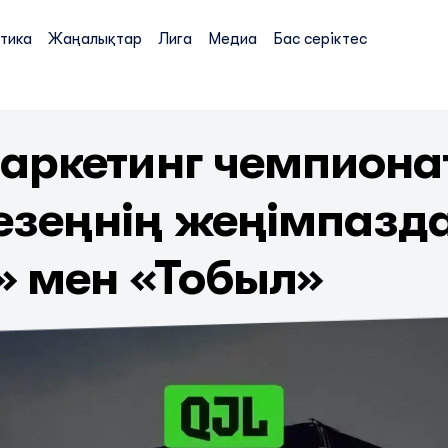
тика
Жаңалықтар
Лига
Медиа
Бас серіктес
аркетинг чемпиона
кезеңнің жеңімпазд
» мен «Тобыл»