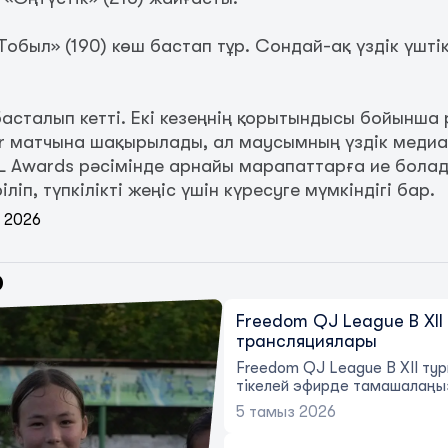
обыл» (190) көш бастап тұр. Сондай-ақ үздік үштік
басталып кетті. Екі кезеңнің қорытындысы бойынш
ar матчына шақырылады, ал маусымның үздік медиа
L Awards рәсімінде арнайы марапаттарға ие болад
ліп, түпкілікті жеңіс үшін күресуге мүмкіндігі бар.
м 2026
р
Freedom QJ League B XII
трансляциялары
Freedom QJ League B XII ту
тікелей эфирде тамашалаңы
5 тамыз 2026