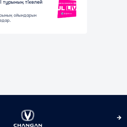
I турының тікелей
урының ойындарын
здар.