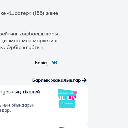
ке «Шахтер» (185) және
а рейтинг көшбасшылары
 қызметі мен маркетинг
ы. Әрбір клубтың
Бөлісу
Барлық жаңалықтар
 турының тікелей
рының ойындарын
здар.