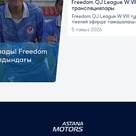
Freedom QJ League W VII
трансляциялары
Freedom QJ League W VIII т
тікелей эфирде тамашалаңы
5 тамыз 2026
лады! Freedom
алдындағы