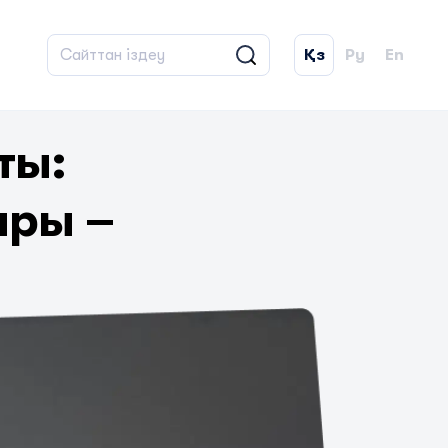
Қз
Ру
En
ты:
ары –