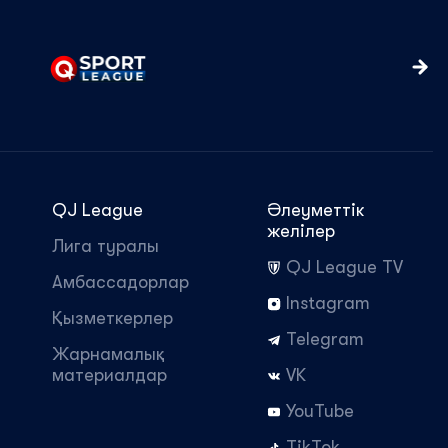
QJ League
Әлеуметтік
желілер
Лига туралы
QJ League TV
Амбассадорлар
Instagram
Қызметкерлер
Telegram
Жарнамалық
материалдар
VK
YouTube
TikTok