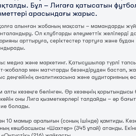
қталды. Бұл – Лигаға қатысатын футб
меттері арасындағы жарыс.
қолға алынған жобаның мақсаты – мамандарды жүйе
ынталандыру. Ол клубтарды әлеуметтік желілерді д
орияны арттыруға, серіктестер тартуға және бұдан
андырады.
ды: медиа және маркетинг. Қатысушылар түрлі тап
нт-жобалар мен матчтарды безендіруден бастап, жа
с деңгейінің аналитикасына және аудиторияның өсу
алты кезеңге бөлінген. Әр кезеңнің қорытындыс
кейін оны Лига қызметкерлері талдайды – әр бағы
ие болады.
 мен 10 мамыр аралығын (соның ішінде) қамтиды. К
ың көшбасшысы «Шахтер» (345 ұпай) атанды. Екін
 «Оңтүстік» (216) жайғасты.