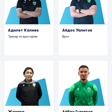
Адилет Калиев
Айдос Уалитов
Тренер по вратарям
Врач
Жазира
Айбек Гумаров