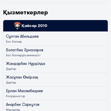
Қызметкерлер
Қайсар 2010
Султан Абильдаев
Бас бапкер
Болатбек Ерназаров
Бас бапкердің көмекшісі
Жандарбек Нұрділда
Дәрігер
Жасұлан Өмірзақ
Дәрігер
Ерлан Махамбедиев
Координатор
Анарбек Саркутов
Менеджер