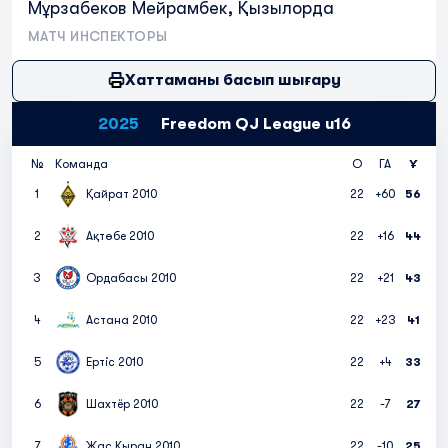
Мұрзабеков Мейрамбек, Қызылорда
МАТЧ ИНСПЕКТОРЫ
Хаттаманы басып шығару
2025
Freedom QJ League u16
№
Команда
О
ГА
Ұ
1
Қайрат 2010
22
+60
56
2
Ақтөбе 2010
22
+16
44
3
Ордабасы 2010
22
+21
43
4
Астана 2010
22
+23
41
5
Ертіс 2010
22
+4
33
6
Шахтёр 2010
22
-7
27
7
Жас Қыран 2010
22
-10
25