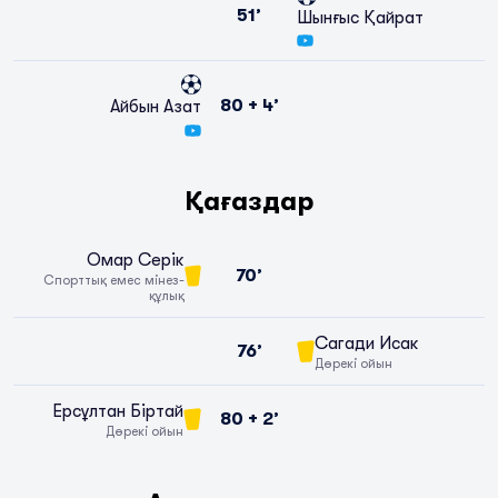
51’
Шынғыс Қайрат
80 + 4’
Айбын Азат
Қағаздар
Омар Серік
70’
Спорттық емес мінез-
құлық
Сагади Исак
76’
Дөрекі ойын
Ерсұлтан Біртай
80 + 2’
Дөрекі ойын