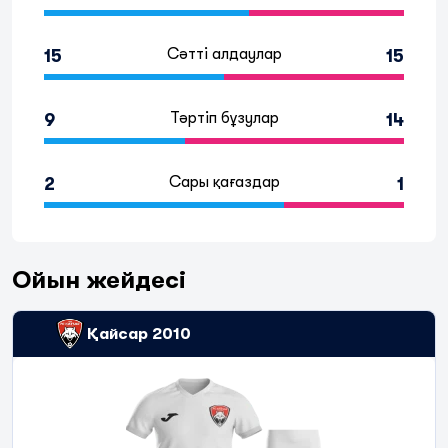
Сәтті алдаулар
15
15
Тәртіп бұзулар
9
14
Сары қағаздар
2
1
Ойын жейдесі
Қайсар 2010