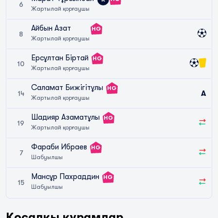
6
Жартылай қорғаушы
Айбын Азат
HG
8
Жартылай қорғаушы
Ерсұлтан Біртай
HG
10
Жартылай қорғаушы
Саламат Бижігітұлы
HG
A
14
Жартылай қорғаушы
Шадияр Азаматұлы
HG
19
Жартылай қорғаушы
Фараби Ибраев
HG
7
Шабуылшы
Мансұр Пахраддин
HG
15
Шабуылшы
Қосалқы құрамдар