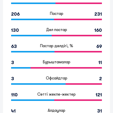
Пастар
206
231
Дәл пастар
130
160
Пастар дәлдігі, %
63
69
Бұрыштамалар
3
11
Офсайдтар
3
2
Сәтті жекпе-жектер
110
121
Алдаулар
41
31