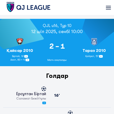
QJL u16, Тур 10
12 шіл 2025, сенбі 10:00
2 - 1
Қайсар 2010
Тараз 2010
Біртай,
16’
Қайрат,
51’
Азат,
80 + 4’
Матч аяқталды
Голдар
Ерсұлтан Біртай
16’
Саламат Бижігітұлы