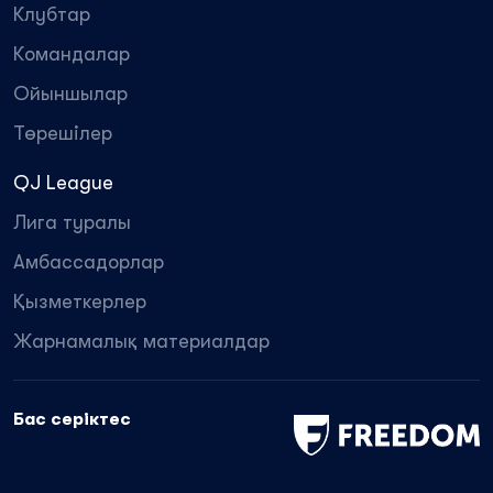
Клубтар
Командалар
Ойыншылар
Төрешілер
QJ League
Лига туралы
Амбассадорлар
Қызметкерлер
Жарнамалық материалдар
Бас серіктес