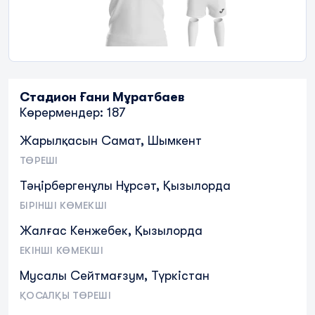
Стадион Ғани Мұратбаев
Көрермендер: 187
Жарылқасын Самат, Шымкент
ТӨРЕШІ
Тәңірбергенұлы Нұрсәт, Қызылорда
БІРІНШІ КӨМЕКШІ
Жалғас Кенжебек, Қызылорда
ЕКІНШІ КӨМЕКШІ
Мусалы Сейтмағзум, Түркістан
ҚОСАЛҚЫ ТӨРЕШІ