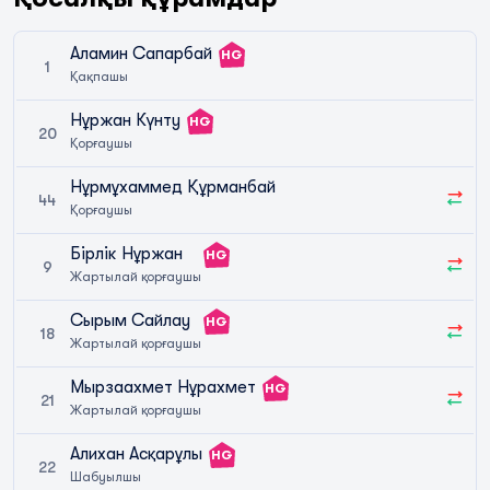
Аламин Сапарбай
HG
1
Қақпашы
Нұржан Күнту
HG
20
Қорғаушы
Нұрмұхаммед Құрманбай
44
Қорғаушы
Бірлік Нұржан
HG
9
Жартылай қорғаушы
Сырым Сайлау
HG
18
Жартылай қорғаушы
Мырзаахмет Нұрахмет
HG
21
Жартылай қорғаушы
Алихан Асқарұлы
HG
22
Шабуылшы