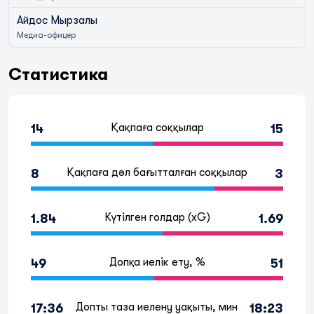
Айдос Мырзалы
Медиа-офицер
Статистика
Қақпаға соққылар
14
15
Қақпаға дәл бағытталған соққылар
8
3
Күтілген голдар (xG)
1.84
1.69
Допқа иелік ету, %
49
51
Допты таза иелену уақыты, мин
17:36
18:23