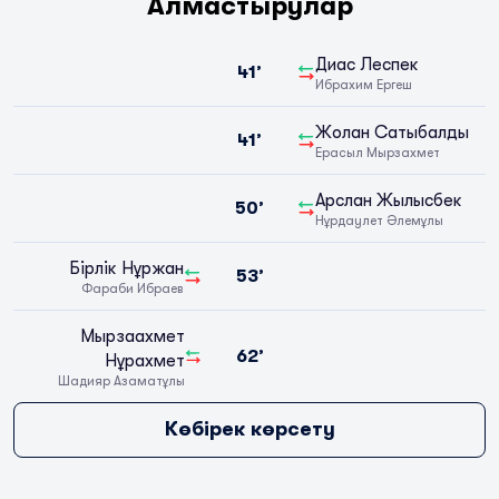
Алмастырулар
Диас Леспек
41’
Ибрахим Ергеш
Жолан Сатыбалды
41’
Ерасыл Мырзахмет
Арслан Жылысбек
50’
Нұрдаулет Әлемұлы
Бірлік Нұржан
53’
Фараби Ибраев
Мырзаахмет
62’
Нұрахмет
Шадияр Азаматұлы
Көбірек көрсету