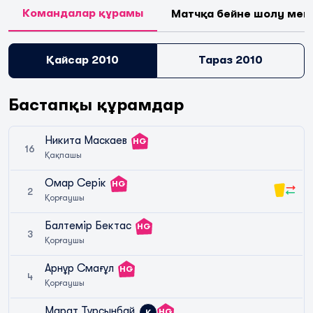
Командалар құрамы
Матчқа бейне шолу мен
Қайсар 2010
Тараз 2010
Бастапқы құрамдар
Никита Маскаев
HG
16
Қақпашы
Омар Серік
HG
2
Қорғаушы
Балтемір Бектас
HG
3
Қорғаушы
Арнұр Смағұл
HG
4
Қорғаушы
Марат Тұрсынбай
HG
К